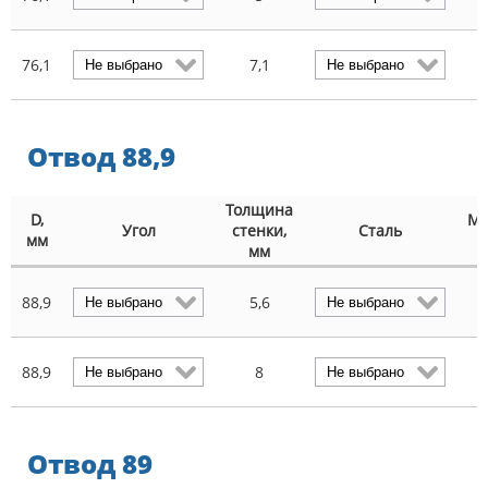
76,1
7,1
Отвод 88,9
Толщина
D,
Ма
Угол
стенки,
Сталь
мм
мм
88,9
5,6
88,9
8
Отвод 89