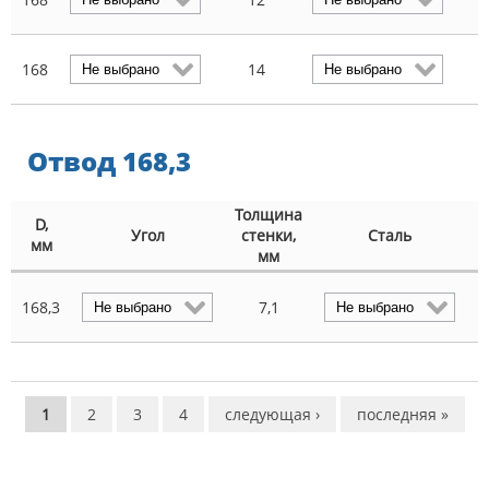
168
14
Отвод 168,3
Толщина
D,
М
Угол
стенки,
Сталь
мм
мм
168,3
7,1
СТРАНИЦЫ
1
2
3
4
следующая ›
последняя »