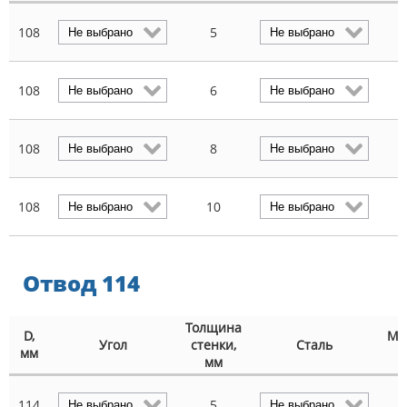
108
5
2
108
6
2
108
8
3
108
10
3
Отвод 114
Толщина
D,
Ма
Угол
стенки,
Сталь
мм
мм
114
5
2