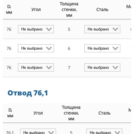
Толщина
D,
Мас
Угол
стенки,
Сталь
мм
к
мм
76
5
0
76
6
1
76
7
1
Отвод 76,1
Толщина
D,
Ма
Угол
стенки,
Сталь
мм
мм
76,1
5
0