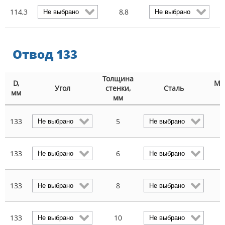
114,3
8,8
Отвод 133
Толщина
D,
Ма
Угол
стенки,
Сталь
мм
мм
133
5
3
133
6
3
133
8
4
133
10
6