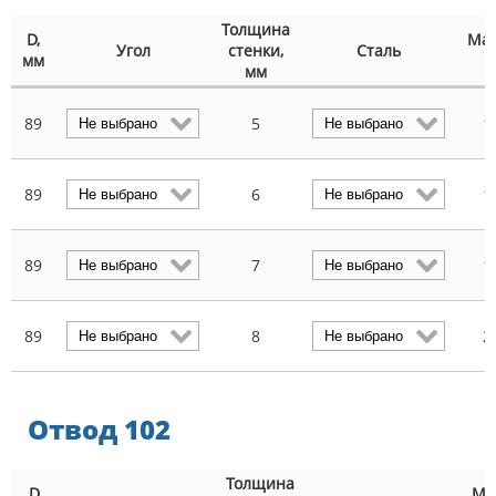
Толщина
D,
Мас
Угол
стенки,
Сталь
мм
к
мм
89
5
1
89
6
1
89
7
1
89
8
2
Отвод 102
Толщина
D,
Ма