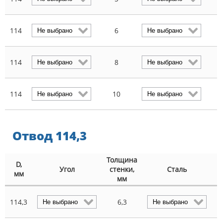
114
6
2
114
8
3
114
10
4
Отвод 114,3
Толщина
D,
М
Угол
стенки,
Сталь
мм
мм
114,3
6,3