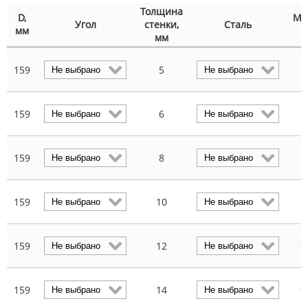
Толщина
D,
Ма
Угол
стенки,
Сталь
мм
мм
159
5
4
159
6
5
159
8
7
159
10
8
159
12
1
159
14
1